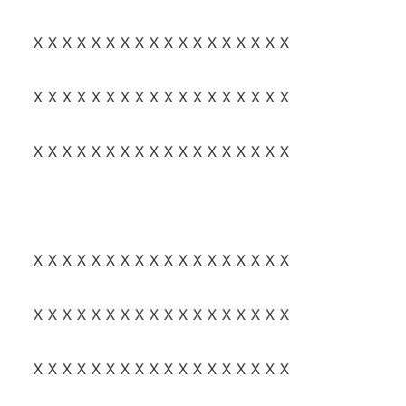
ＸＸＸＸＸＸＸＸＸＸＸＸＸＸＸＸＸＸ
ＸＸＸＸＸＸＸＸＸＸＸＸＸＸＸＸＸＸ
ＸＸＸＸＸＸＸＸＸＸＸＸＸＸＸＸＸＸ
ＸＸＸＸＸＸＸＸＸＸＸＸＸＸＸＸＸＸ
ＸＸＸＸＸＸＸＸＸＸＸＸＸＸＸＸＸＸ
ＸＸＸＸＸＸＸＸＸＸＸＸＸＸＸＸＸＸ